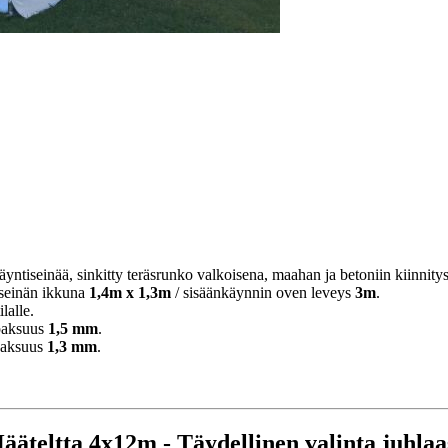
yntiseinää, sinkitty teräsrunko valkoisena, maahan ja betoniin kiinnityst
seinän ikkuna
1,4m x 1,3m
/ sisäänkäynnin oven leveys
3m
.
lalle.
 paksuus
1,5 mm
.
 paksuus
1,3 mm
.
ääteltta 4x12m - Täydellinen valinta juhlaa