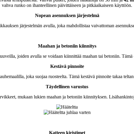
vahva runko on ihanteellinen päivittäiseen ja pitkäaikaiseen käyttöön.
Nopean asennuksen järjestelmä
likkauksen järjestelmän avulla, joka mahdollistaa vaivattoman asennuks
Maahan ja betoniin kiinnitys
ja ruuveilla, joiden avulla se voidaan kiinnittää maahan tai betoniin. Tämä
Kestävä pinnoite
jauhemaalilla, joka suojaa ruosteelta. Tämä kestävä pinnoite takaa teltan
Täydellinen varustus
a tarvikkeet, mukaan lukien maahan ja betoniin kiinnityksen. Lisähankinto
Katteen kiristimet