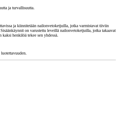
ta ja turvallisuutta.
avissa ja kiinnitetään nailonvetoketjuilla, jotka varmistavat tiiviin
isäänkäynnit on varustettu leveillä nailonvetoketjuilla, jotka takaavat
n kaksi henkilöä tekee sen yhdessä.
 luotettavuuden.