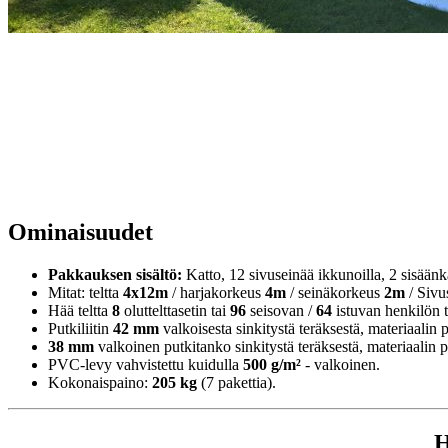
Ominaisuudet
Pakkauksen sisältö:
Katto, 12 sivuseinää ikkunoilla, 2 sisäänkä
Mitat: teltta
4x12m
/ harjakorkeus
4m
/ seinäkorkeus
2m
/ Sivu
Hää teltta
8
oluttelttasetin tai
96
seisovan /
64
istuvan henkilön ti
Putkiliitin
42 mm
valkoisesta sinkitystä teräksestä, materiaalin
38 mm
valkoinen putkitanko sinkitystä teräksestä, materiaalin
PVC-levy vahvistettu kuidulla
500 g/m²
- valkoinen.
Kokonaispaino:
205 kg
(7 pakettia).
H