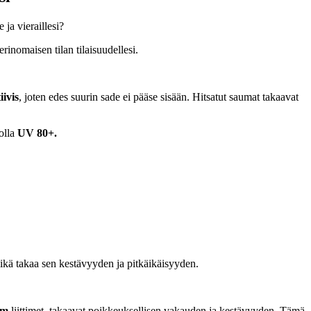
 ja vieraillesi?
rinomaisen tilan tilaisuudellesi.
iivis
, joten edes suurin sade ei pääse sisään. Hitsatut saumat takaavat
solla
UV 80+.
mikä takaa sen kestävyyden ja pitkäikäisyyden.
mm
liittimet, takaavat poikkeuksellisen vakauden ja kestävyyden. Tämä