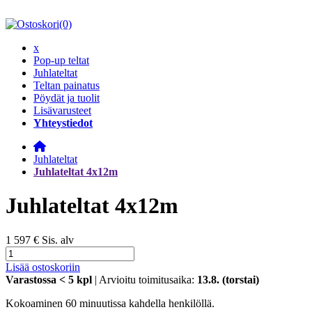
(0)
x
Pop-up teltat
Juhlateltat
Teltan painatus
Pöydät ja tuolit
Lisävarusteet
Yhteystiedot
Juhlateltat
Juhlateltat 4x12m
Juhlateltat 4x12m
1 597 €
Sis. alv
Lisää ostoskoriin
Varastossa
< 5
kpl
| Arvioitu toimitusaika:
13.8. (torstai)
Kokoaminen 60 minuutissa kahdella henkilöllä.