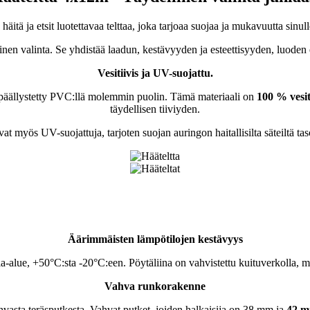
häitä ja etsit luotettavaa telttaa, joka tarjoaa suojaa ja mukavuutta sinulle
inen valinta. Se yhdistää laadun, kestävyyden ja esteettisyyden, luoden e
Vesitiivis ja UV-suojattu.
n päällystetty PVC:llä molemmin puolin. Tämä materiaali on
100 % vesit
täydellisen tiiviyden.
vat myös UV-suojattuja, tarjoten suojan auringon haitallisilta säteiltä ta
Äärimmäisten lämpötilojen kestävyys
la-alue, +50°C:sta -20°C:een. Pöytäliina on vahvistettu kuituverkolla, 
Vahva runkorakenne
ahvasta teräsputkesta. Vahvat putket, joiden halkaisija on 38 mm ja
42 