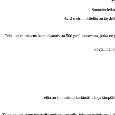
Suunnitteletko 
4x12 metrin hääteltta on täydell
Teltta on valmistettu korkealaatuisista 500 g/m² muoveista, jotka o
Pöytäliinat o
Teltta on suunniteltu kestämään laaja lämpöti
Teltta on varustettu tukevalla runkorakenteella, joka on valmistettu v