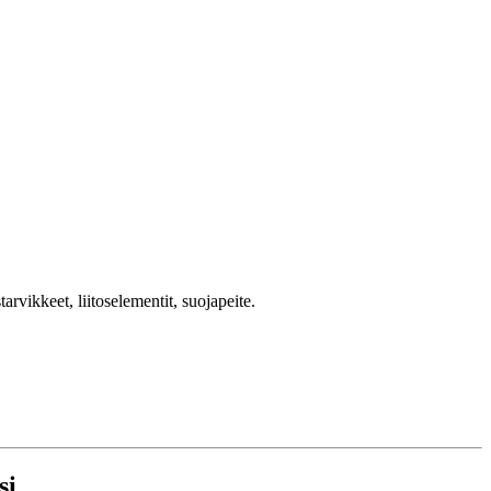
arvikkeet, liitoselementit, suojapeite.
si