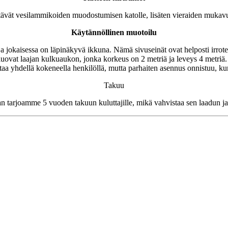
stävät vesilammikoiden muodostumisen katolle, lisäten vieraiden mukavuut
Käytännöllinen muotoilu
ja jokaisessa on läpinäkyvä ikkuna. Nämä sivuseinät ovat helposti irrotett
luovat laajan kulkuaukon, jonka korkeus on 2 metriä ja leveys 4 metriä. S
taa yhdellä kokeneella henkilöllä, mutta parhaiten asennus onnistuu, ku
Takuu
an tarjoamme 5 vuoden takuun kuluttajille, mikä vahvistaa sen laadun ja