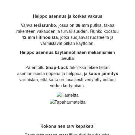
Helppo asennus ja korkea vakaus
Vahva
teräsrunko
, jossa on
38 mm
putkia, takaa
rakenteen vakauden ja turvallisuuden. Runko koostuu
42 mm liitinosista
, jotka suojaavat ruosteelta ja
varmistavat pitkän käyttöiän.
Helppo asennus käytännöllisten mekanismien
avulla
Patentoitu
Snap-Lock
-tekniikka tekee teltan
asentamisesta nopeaa ja helppoa, ja
katon jännitys
varmistaa, että katto on tasaisesti venytetty estäen
veden kertymisen.
Kokonainen tarvikepaketti
Teltta toimitetaan
metallikoukuilla
tukevaksi