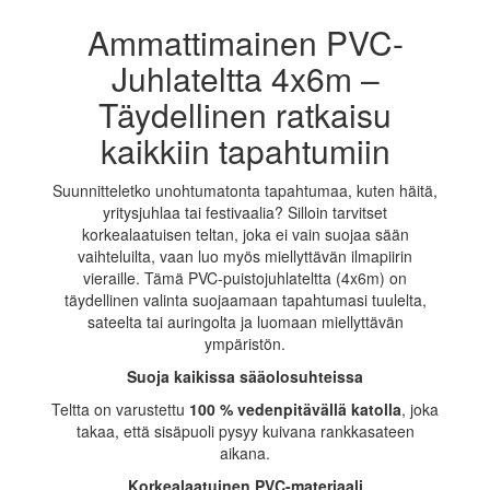
Ammattimainen PVC-
Juhlateltta 4x6m –
Täydellinen ratkaisu
kaikkiin tapahtumiin
Suunnitteletko unohtumatonta tapahtumaa, kuten häitä,
yritysjuhlaa tai festivaalia? Silloin tarvitset
korkealaatuisen teltan, joka ei vain suojaa sään
vaihteluilta, vaan luo myös miellyttävän ilmapiirin
vieraille. Tämä PVC-puistojuhlateltta (4x6m) on
täydellinen valinta suojaamaan tapahtumasi tuulelta,
sateelta tai auringolta ja luomaan miellyttävän
ympäristön.
Suoja kaikissa sääolosuhteissa
Teltta on varustettu
100 % vedenpitävällä katolla
, joka
takaa, että sisäpuoli pysyy kuivana rankkasateen
aikana.
Korkealaatuinen PVC-materiaali