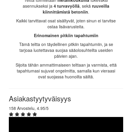
asennukseksi ja
4 turvavyöllä
, sekä
ruuveilla
kiinnittämistä betoniin
.
Kaikki tarvittavat osat sisältyvät, joten sinun ei tarvitse
ostaa lisävarusteita.
Erinomainen pitkiin tapahtumiin
Tämä teltta on täydellinen pitkiin tapahtumiin, ja se
tarjoaa luotettavaa suojaa sääolosuhteilta useiden
päivien ajan.
Sijoita tähän ammattimaiseen telttaan ja varmista, että
tapahtumasi sujuvat ongelmitta, samalla kun vieraasi
ovat suojassa huonoilta säiltä.
Asiakastyytyväisyys
158 Arvostelu, 4.95/5