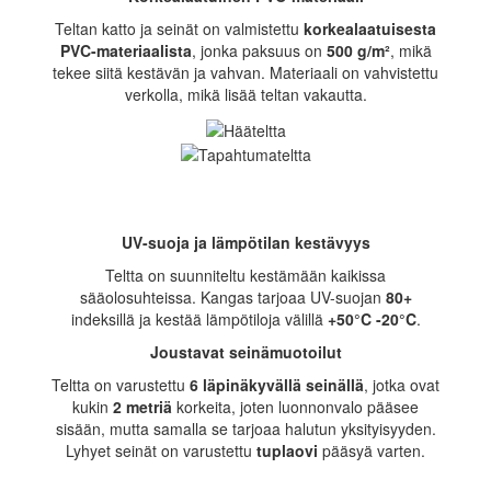
Teltan katto ja seinät on valmistettu
korkealaatuisesta
PVC-materiaalista
, jonka paksuus on
500 g/m²
, mikä
tekee siitä kestävän ja vahvan. Materiaali on vahvistettu
verkolla, mikä lisää teltan vakautta.
UV-suoja ja lämpötilan kestävyys
Teltta on suunniteltu kestämään kaikissa
sääolosuhteissa. Kangas tarjoaa UV-suojan
80+
indeksillä ja kestää lämpötiloja välillä
+50°C -20°C
.
Joustavat seinämuotoilut
Teltta on varustettu
6 läpinäkyvällä seinällä
, jotka ovat
kukin
2 metriä
korkeita, joten luonnonvalo pääsee
sisään, mutta samalla se tarjoaa halutun yksityisyyden.
Lyhyet seinät on varustettu
tuplaovi
pääsyä varten.