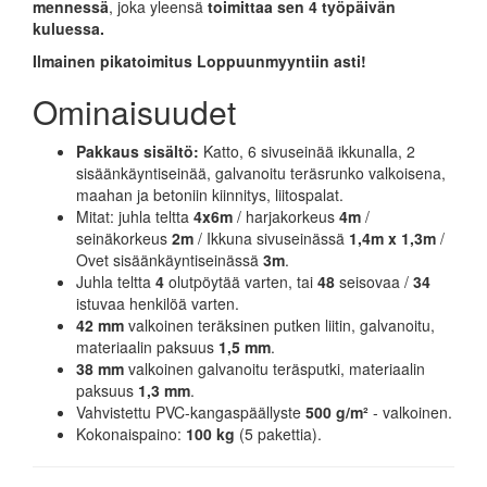
mennessä
, joka yleensä
toimittaa sen 4 työpäivän
kuluessa.
Ilmainen pikatoimitus
Loppuunmyyntiin asti!
Ominaisuudet
Pakkaus sisältö:
Katto, 6 sivuseinää ikkunalla, 2
sisäänkäyntiseinää, galvanoitu teräsrunko valkoisena,
maahan ja betoniin kiinnitys, liitospalat.
Mitat: juhla teltta
4x6m
/ harjakorkeus
4m
/
seinäkorkeus
2m
/ Ikkuna sivuseinässä
1,4m x 1,3m
/
Ovet sisäänkäyntiseinässä
3m
.
Juhla teltta
4
olutpöytää varten, tai
48
seisovaa /
34
istuvaa henkilöä varten.
42 mm
valkoinen teräksinen putken liitin, galvanoitu,
materiaalin paksuus
1,5 mm
.
38 mm
valkoinen galvanoitu teräsputki, materiaalin
paksuus
1,3 mm
.
Vahvistettu PVC-kangaspäällyste
500 g/m²
- valkoinen.
Kokonaispaino:
100 kg
(5 pakettia).