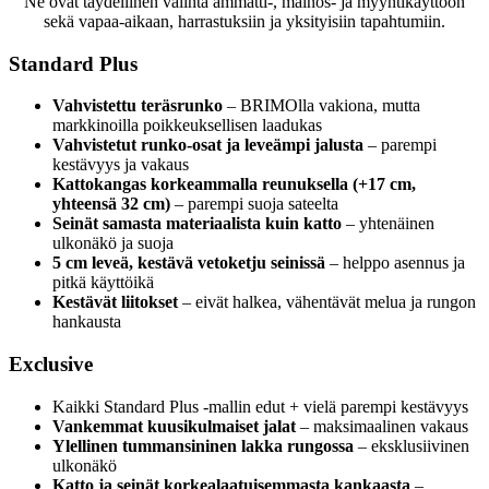
Ne ovat täydellinen valinta ammatti-, mainos- ja myyntikäyttöön
sekä vapaa-aikaan, harrastuksiin ja yksityisiin tapahtumiin.
Standard Plus
Vahvistettu teräsrunko
– BRIMOlla vakiona, mutta
markkinoilla poikkeuksellisen laadukas
Vahvistetut runko-osat ja leveämpi jalusta
– parempi
kestävyys ja vakaus
Kattokangas korkeammalla reunuksella (+17 cm,
yhteensä 32 cm)
– parempi suoja sateelta
Seinät samasta materiaalista kuin katto
– yhtenäinen
ulkonäkö ja suoja
5 cm leveä, kestävä vetoketju seinissä
– helppo asennus ja
pitkä käyttöikä
Kestävät liitokset
– eivät halkea, vähentävät melua ja rungon
hankausta
Exclusive
Kaikki Standard Plus -mallin edut + vielä parempi kestävyys
Vankemmat kuusikulmaiset jalat
– maksimaalinen vakaus
Ylellinen tummansininen lakka rungossa
– eksklusiivinen
ulkonäkö
Katto ja seinät korkealaatuisemmasta kankaasta
–