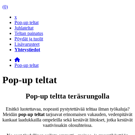
(0)
x
Pop-up teltat
Juhlateltat
Teltan painatus
Pöydät ja tuolit
Lisävarusteet
Yhteystiedot
Pop-up teltat
Pop-up teltat
Pop-up teltta teräsrungolla
Etsitkö luotettavaa, nopeasti pystytettävää telttaa ilman työkaluja?
Meidän
pop-up teltat
tarjoavat erinomaisen vakauden, vedenpitävät
kankaat laadukkailla ompeleilla sekä kestävät liitokset, jotka kestävät
vaativissakin olosuhteissa.